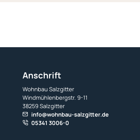
Anschrift
Wohnbau Salzgitter
Windmühlenbergstr. 9-11
38259
Salzgitter
nf
w
hnb
-s
lzg
tt
r
d
05341 3006-0